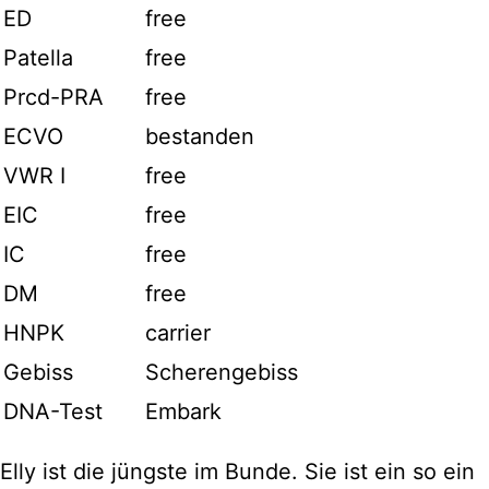
ED
free
Patella
free
Prcd-PRA
free
ECVO
bestanden
VWR I
free
EIC
free
IC
free
DM
free
HNPK
carrier
Gebiss
Scherengebiss
DNA-Test
Embark
Elly ist die jüngste im Bunde. Sie ist ein so ein